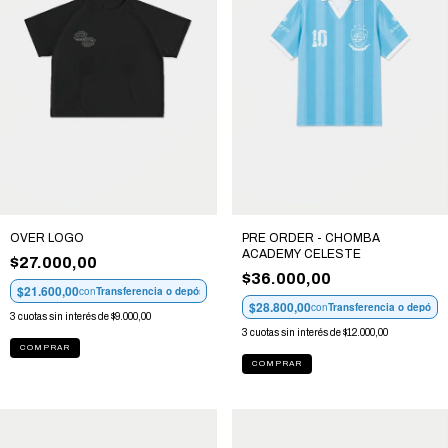
OVER LOGO
PRE ORDER - CHOMBA
ACADEMY CELESTE
$27.000,00
$36.000,00
$21.600,00
con
Transferencia o depósito
$28.800,00
con
Transferencia o depósit
3
cuotas sin interés de
$9.000,00
3
cuotas sin interés de
$12.000,00
COMPRAR
COMPRAR