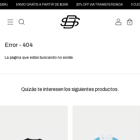
00K)
ENVIO GRATIS A PARTIR DE $130K
20% OFF VIA TRANSFERENCIA
3 CUOTA
0
Error - 404
La página que estás buscando no existe.
Quizás te interesen los siguientes productos.