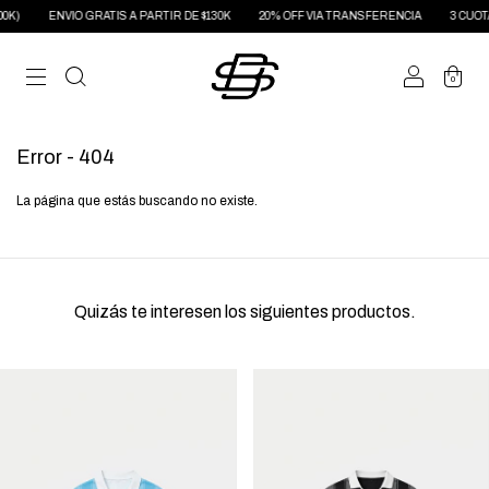
NVIO GRATIS A PARTIR DE $130K
20% OFF VIA TRANSFERENCIA
3 CUOTAS SIN INT
0
Error - 404
La página que estás buscando no existe.
Quizás te interesen los siguientes productos.