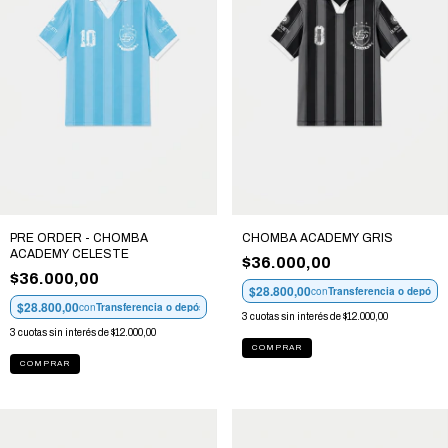
PRE ORDER - CHOMBA
CHOMBA ACADEMY GRIS
ACADEMY CELESTE
$36.000,00
$36.000,00
$28.800,00
con
Transferencia o depósit
$28.800,00
con
Transferencia o depósito
3
cuotas sin interés de
$12.000,00
3
cuotas sin interés de
$12.000,00
COMPRAR
COMPRAR