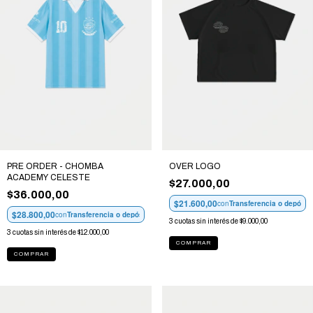
PRE ORDER - CHOMBA
OVER LOGO
ACADEMY CELESTE
$27.000,00
$36.000,00
$21.600,00
con
Transferencia o depósit
$28.800,00
con
Transferencia o depósito
3
cuotas sin interés de
$9.000,00
3
cuotas sin interés de
$12.000,00
COMPRAR
COMPRAR