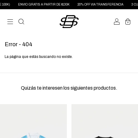
100K)
ENVIO GRATIS A PARTIR DE $130K
20% OFF VIA TRANSFERENCIA
3 CUO
0
Error - 404
La página que estás buscando no existe.
Quizás te interesen los siguientes productos.